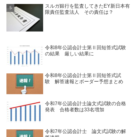
スルガ銀行を監査してきたEY新日本有
限責任監査法人 その責任は？
令和8年公認会計士第Ⅱ回短答式試験
の結果 厳しい結果に
令和8年公認会計士第Ⅱ回短答式試
験 解答速報とボーダー予想まとめ
令和7年公認会計士論文式試験の合格
発表 合格者数は33名増加
令和7年公認会計士 論文式試験の解