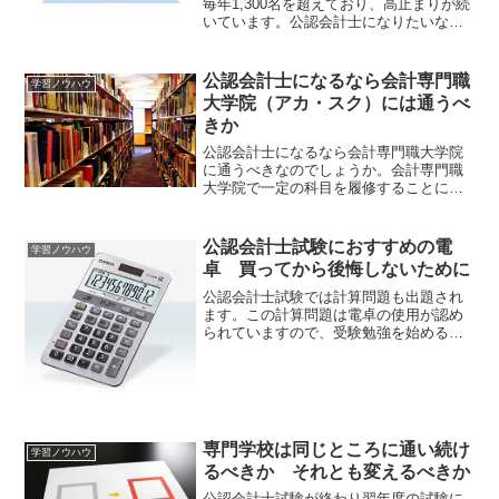
毎年1,300名を超えており、高止まりが続
いています。公認会計士になりたいな
ら、合格者数が高止まりしている今がチ
ャンスです。そんな公認会計士試験なの
ですが、一般的に合格までに3,000時間以
公認会計士になるなら会計専門職
学習ノウハウ
上の学習時間が...
大学院（アカ・スク）には通うべ
きか
公認会計士になるなら会計専門職大学院
に通うべきなのでしょうか。会計専門職
大学院で一定の科目を履修することによ
って、公認会計士試験の一部科目が免除
されることから迷っている方もいると思
います。でも最短ルートで公認会計士に
公認会計士試験におすすめの電
学習ノウハウ
なりたいなら、会計専門職...
卓 買ってから後悔しないために
公認会計士試験では計算問題も出題され
ます。この計算問題は電卓の使用が認め
られていますので、受験勉強を始めると
きは電卓を購入しなければなりません。
でもこれから学習を始める方や始めたば
かりの方は、どのような電卓を選べばよ
いのか分からないと思いま...
専門学校は同じところに通い続け
学習ノウハウ
るべきか それとも変えるべきか
公認会計士試験が終わり翌年度の試験に