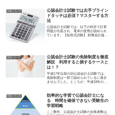
公認会計士試験では左手ブライン
学習ノウハウ
ドタッチは必須？マスターする方
法
公認会計士試験では、以下の科目で計算
問題が出題され、電卓の使用が認められ
ています。【短答式試験】 財務会計論 管
理会計論【論文式試験】 会計学（財務会
計論＋管理会計論） 租税法そんな電卓で
すが、受験経験者の方の多くは左手で、
かつ手元をみるこ...
公認会計士試験の免除制度を徹底
学習ノウハウ
解説 利用すると損するケースと
は！？
平成17年以前の旧公認会計士試験では、
免除制度は一部で認められているに過ぎ
ませんでした。ところが、平成18年の試
験制度の大改正で、社会人をはじめとし
た多能な人材が受験しやすいように、免
除制度も拡大されています。そんな免除
効率的な学習で公認会計士にな
学習ノウハウ
制度なのですが、利用...
る 時間を確保できない受験生の
学習戦略
ここ数年、公認会計士試験の合格者数は