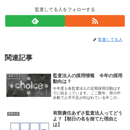
監査してる人をフォローする
監査してる人
関連記事
監査法人の採用情報 今年の採用
業界の話
動向は？
今年度も各監査法人の定期採用活動はす
でに始まっています。ここ数年、世の中
全般で人手不足が叫ばれている中この業
界でも売り手市場が続いていますが、今
年の各監査法人の採用動向はどうなるの
でしょうか。受験生の皆さんも乗り遅れ
有限責任あずさ監査法人ってどう
業界の話
ることがないようにしっか...
よ？【朝日の名を捨てた理由と
は】