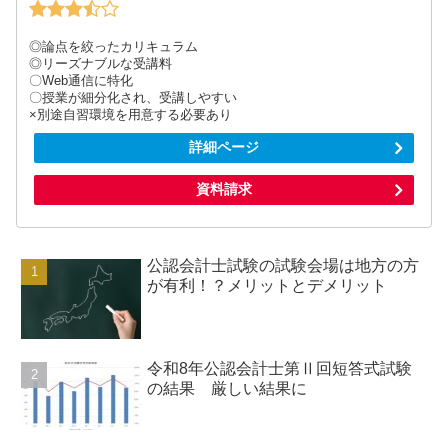
◎論点を絞ったカリキュラム
◎リーズナブルな受講料
〇Web通信に特化
〇授業が細分化され、受講しやすい
×別途自習環境を用意する必要あり
詳細ページ
資料請求
公認会計士試験の試験会場は地方の方
が有利！？メリットとデメリット
令和8年公認会計士第Ⅱ回短答式試験
の結果 厳しい結果に