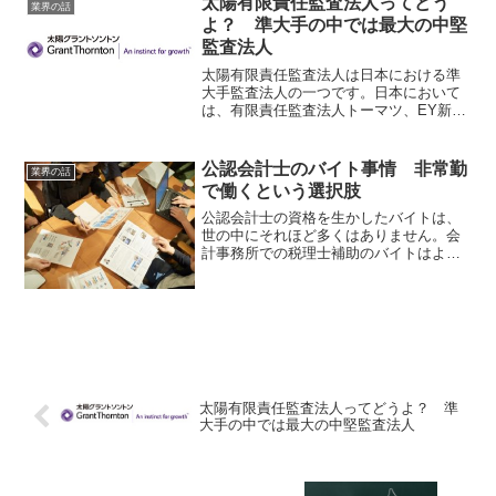
太陽有限責任監査法人ってどう
業界の話
よ？ 準大手の中では最大の中堅
監査法人
太陽有限責任監査法人は日本における準
大手監査法人の一つです。日本において
は、有限責任監査法人トーマツ、EY新日
本有限責任監査法人、有限責任あずさ監
査法人、PwCあらた有限責任監査法人の
四つの監査法人が大手監査法人と呼ばれ
公認会計士のバイト事情 非常勤
業界の話
ています。太陽有限責...
で働くという選択肢
公認会計士の資格を生かしたバイトは、
世の中にそれほど多くはありません。会
計事務所での税理士補助のバイトはよく
見かけるアルバイトですが、求められる
スキルは日商簿記二級程度の知識ですの
で、公認会計士の資格があっても高時給
は望めません。また、かつ...
太陽有限責任監査法人ってどうよ？ 準
大手の中では最大の中堅監査法人