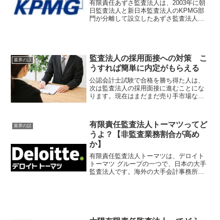
有限責任あずさ監査法人は、2003年に朝
日監査法人と新日本監査法人のKPMG部
門が分離して設立したあずさ監査法人と
が合併してできた監査法人で、海外の大
手会計事務所の一つKPMGのメンバーフ
ァームです。日本では、EY新日本有限責
任監査法人、有...
監査法人の採用面接への対策 こ
業界の話
うすれば簡単に内定がもらえる
公認会計士試験で合格を勝ち得た人は、
次は監査法人の採用面接に進むことにな
ります。現在はまだまだ売り手市場なの
で、それほど苦労なく意中の監査法人へ
入ることができると思います。でもまっ
たく準備せずに採用面接をクリアできる
有限責任監査法人トーマツってど
業界の話
ほど甘くはないので、採用...
うよ？【非監査業務割合が高め
か】
有限責任監査法人トーマツは、デロイト
トーマツ グループの一つで、日本の大手
監査法人です。海外の大手会計事務所で
あるデロイト トウシュ トーマツのメンバ
ーファームであり、その名称に日本の会
計事務所の名前が使用されている唯一の
監査法人です。有...