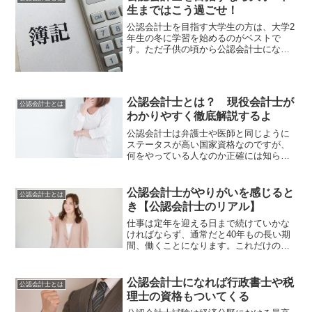
合格する必要があります。...
生まではこう過ごせ！
公認会計士を目指す大学生の方は、大学2
年生の冬に学習を始めるのがベストで
す。ただ子供の頃から公認会計士になり
たいと思っている人は、一刻も早く学習
を始めたいのではないでしょうか。でも
焦りは禁物です。大学の授業が落ち着い
ていない1年生のうちに公...
公認会計士とは？ 現役会計士が
公認会計士とは
わかりやすく徹底解説するよ
公認会計士は弁護士や医師と同じように
ステータスが高い国家資格なのですが、
何をやっている人なのか正確には知らな
い人が多いのも事実です。この記事にた
どり着いたあなたは、公認会計士とは？
どんな仕事なの？と思っている人だと思
公認会計士がやりがいを感じると
公認会計士とは
います。ここでは、そんな...
き【公認会計士のリアル】
仕事は定年を迎える日まで続けていかな
ければならず、通常だと40年もの長い期
間、働くことになります。これだけの期
間を働くなら、やりがいを感じながら働
きたいですよね。人々が仕事にやりがい
を感じるのは、以下のようなときです。
公認会計士になれば行政書士や税
公認会計士とは
社会貢献が実感できる...
理士の資格もついてくる