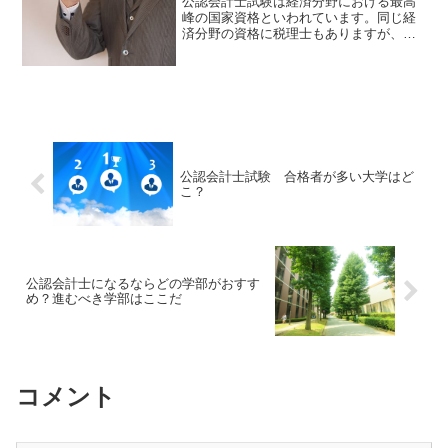
公認会計士試験は経済分野における最高
峰の国家資格といわれています。同じ経
済分野の資格に税理士もありますが、公
認会計士は無試験で税理士登録も行うこ
とが可能です。これは税理士法第3条で定
められています。（税理士の資格）第三
条 次の各号の一に該当...
公認会計士試験 合格者が多い大学はど
こ？
公認会計士になるならどの学部がおすす
め？進むべき学部はここだ
コメント