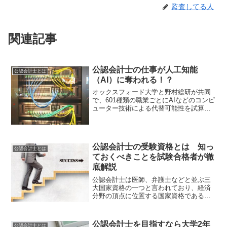
監査してる人
関連記事
公認会計士の仕事が人工知能
公認会計士とは
（AI）に奪われる！？
オックスフォード大学と野村総研が共同
で、601種類の職業ごとにAIなどのコンピ
ューター技術による代替可能性を試算
し、2015年12月にその結果を公表しまし
た。そこでは、日本の労働人口の49%が
就いている職種において、技術的には人
工知能やロボ...
公認会計士の受験資格とは 知っ
公認会計士とは
ておくべきことを試験合格者が徹
底解説
公認会計士は医師、弁護士などと並ぶ三
大国家資格の一つと言われており、経済
分野の頂点に位置する国家資格であると
言われています。そんな公認会計士なの
ですが、なるためには毎年実施されてい
る難関と言われている公認会計士試験に
公認会計士を目指すなら大学2年
公認会計士とは