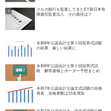
スルガ銀行を監査してきたEY新日本有
限責任監査法人 その責任は？
令和8年公認会計士第Ⅱ回短答式試験
の結果 厳しい結果に
令和8年公認会計士第Ⅱ回短答式試
験 解答速報とボーダー予想まとめ
令和7年公認会計士論文式試験の合格
発表 合格者数は33名増加
令和7年公認会計士 論文式試験の解