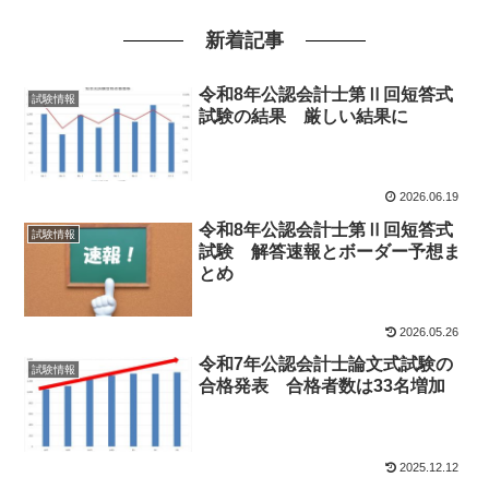
新着記事
令和8年公認会計士第Ⅱ回短答式
試験情報
試験の結果 厳しい結果に
2026.06.19
令和8年公認会計士第Ⅱ回短答式
試験情報
試験 解答速報とボーダー予想ま
とめ
2026.05.26
令和7年公認会計士論文式試験の
試験情報
合格発表 合格者数は33名増加
2025.12.12